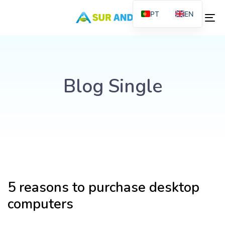
PT
EN
To
na
Blog Single
5 reasons to purchase desktop
computers